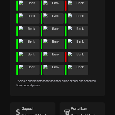
* Selama bank maintenance dan bank offline deposit dan penarikan
tidak dapat diproses
Deposit
Penarikan