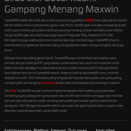
Gampang Menang Maxwin
Topslot88 adalah situs slot gacor hari ini yang menyediakan
Slot88
resmi gampang maxwin
klik link daftar untuk mulai bermain game viral 2025. Slot88 saat ini sudah menjadi situs slot
online gacor terbaik yang bisa membuat peluang menang maxwin semakin besar. Bukan
hanya slot88 saja, situs slot terpercaya seperti Pragmatic Play, Habanero, PG Soft,
Microgaming juga wajib anda coba mainkan jika ingin menjadi kaya. Topslot88 di jamin
memberikan pengalaman bermain paling mengesankan selain menguntungkan dan juga
aman.
Sebagai situs slot paling gacor hari ini, Topslot88 juga memberikan kemudahan para
pemain dengan adanya RTP yang selalu update setiap hari untuk memudahkan anda
dalam bermain sekaligus menjadi referensi slot mudah menang hari ini. Banyak sekali
kemudahan bermain di Topslot88 seperti, akses mudah ke situs slot88 resmi, minimal
deposit termurah 10rb, transaksi paling lengkap slot deposit dana pulsa, dan yang paling
menarik yaitu semua game
Slot Gacor
sudah pasti mendapakan kemenangan maxwin.
Situs
Slot
Topslot88 sangat mememtingkan kecepatan dan kualitas yang diberikan.
Contohnya yaitu pelayanan yang sopan dan ramah kami berikan sehingga saat member
bermain situs slot gacor mudah menang kami pastinya merasa nyaman sekali tanpa
gangguan. Dan dengan kecepatan sistem permaian slot gaming kami seluruh game akan
diberikan pada jangka waktu yang relatif cepat.
Kebijaksanaan
Platform
Kategori
Dukungan
Komunitas