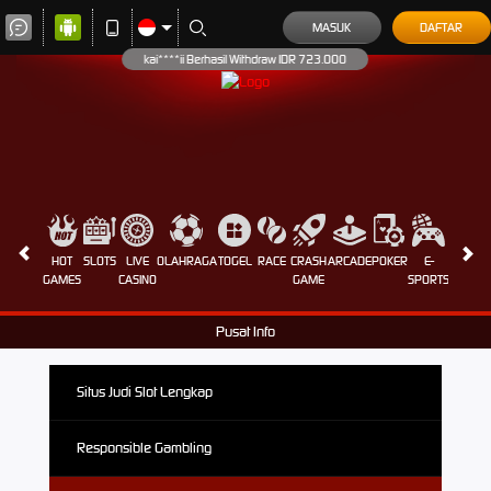
MASUK
DAFTAR
kai****ii Berhasil Withdraw IDR 723.000
HOT
SLOTS
LIVE
OLAHRAGA
TOGEL
RACE
CRASH
ARCADE
POKER
E-
SABUN
GAMES
CASINO
GAME
SPORTS
AYAM
Pusat Info
Situs Judi Slot Lengkap
Responsible Gambling