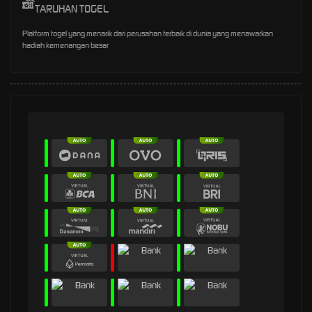
TARUHAN TOGEL
Platform togel yang menarik dari perusahan terbaik di dunia yang menawarkan
hadiah kemenangan besar