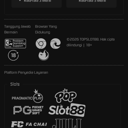
Rata-rata 3 Menit
Rata-rata 5 Menit
Tanggung Jawab
Browser Yang
Bermain
Didukung
©2026 TOPSLOT88. Hak cipta
dilindungi | 18+
Platform Penyedia Layanan
Slots