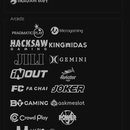
Arcade