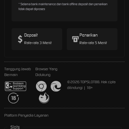
* Selama bank maintenance dan bank offline deposit dan penarikan
tidak dapat diproses
Deposit
Penarikan
Rata-rata 3 Menit
Rata-rata 5 Menit
Tanggung Jawab
Browser Yang
Bermain
Didukung
©2026 TOPSLOT88. Hak cipta
dilindungi | 18+
Platform Penyedia Layanan
Slots