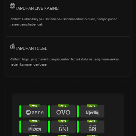
TARUHAN LIVE KASINO
Platform Pilihan bagi perusahaan-perusahaan terbaik di dunia, dengan pilihan
variasi game terbanyak
TARUHAN TOGEL
Platform togel yang menarik dari perusahan terbaik di dunia yang menawarkan
hadiah kemenangan besar