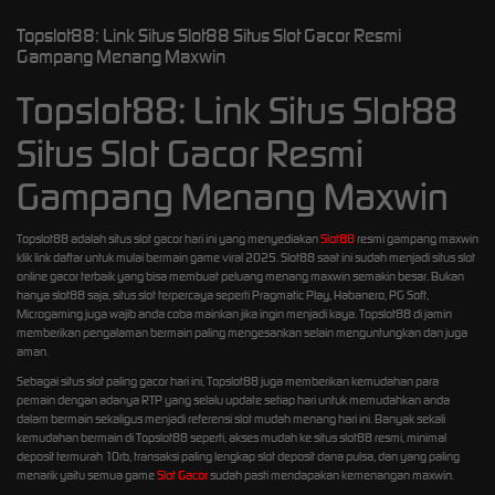
Topslot88: Link Situs Slot88 Situs Slot Gacor Resmi
Gampang Menang Maxwin
Topslot88: Link Situs Slot88
Situs Slot Gacor Resmi
Gampang Menang Maxwin
Topslot88 adalah situs slot gacor hari ini yang menyediakan
Slot88
resmi gampang maxwin
klik link daftar untuk mulai bermain game viral 2025. Slot88 saat ini sudah menjadi situs slot
online gacor terbaik yang bisa membuat peluang menang maxwin semakin besar. Bukan
hanya slot88 saja, situs slot terpercaya seperti Pragmatic Play, Habanero, PG Soft,
Microgaming juga wajib anda coba mainkan jika ingin menjadi kaya. Topslot88 di jamin
memberikan pengalaman bermain paling mengesankan selain menguntungkan dan juga
aman.
Sebagai situs slot paling gacor hari ini, Topslot88 juga memberikan kemudahan para
pemain dengan adanya RTP yang selalu update setiap hari untuk memudahkan anda
dalam bermain sekaligus menjadi referensi slot mudah menang hari ini. Banyak sekali
kemudahan bermain di Topslot88 seperti, akses mudah ke situs slot88 resmi, minimal
deposit termurah 10rb, transaksi paling lengkap slot deposit dana pulsa, dan yang paling
menarik yaitu semua game
Slot Gacor
sudah pasti mendapakan kemenangan maxwin.