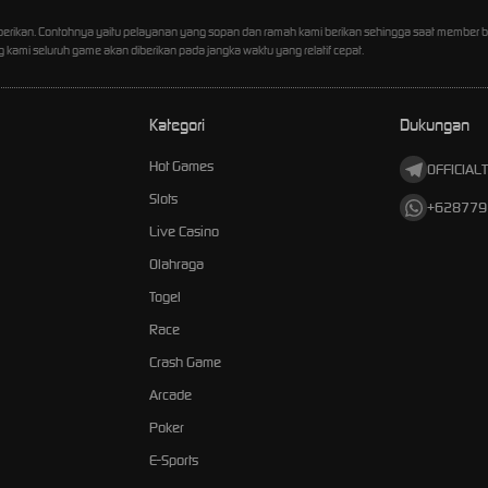
erikan. Contohnya yaitu pelayanan yang sopan dan ramah kami berikan sehingga saat member 
kami seluruh game akan diberikan pada jangka waktu yang relatif cepat.
Kategori
Dukungan
Hot Games
OFFICIAL
Slots
+628779
Live Casino
Olahraga
Togel
Race
Crash Game
Arcade
Poker
E-Sports