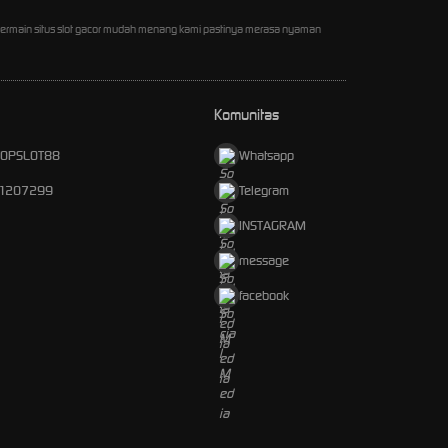
bermain situs slot gacor mudah menang kami pastinya merasa nyaman
Komunitas
TOPSLOT88
Whatsapp
1207299
Telegram
INSTAGRAM
message
facebook