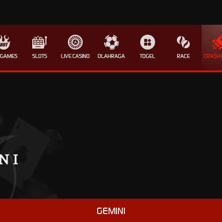
 GAMES
SLOTS
LIVE CASINO
OLAHRAGA
TOGEL
RACE
CRASH
qih****55 Berhasil Withdraw IDR 834.000
GEMINI