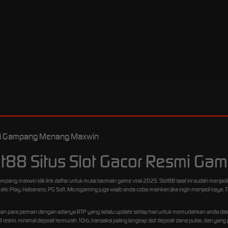
Resmi Gampang Menang Maxwin
Slot88 Situs Slot Gacor Resmi
mpang maxwin klik link daftar untuk mulai bermain game viral 2025. Slot88 saat ini sudah menjad
agmatic Play, Habanero, PG Soft, Microgaming juga wajib anda coba mainkan jika ingin menjadi k
dahan para pemain dengan adanya RTP yang selalu update setiap hari untuk memudahkan anda dala
 resmi, minimal deposit termurah 10rb, transaksi paling lengkap slot deposit dana pulsa, dan ya