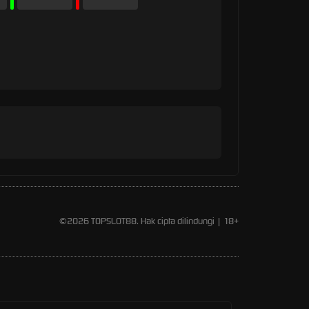
©2026 TOPSLOT88. Hak cipta dilindungi | 18+